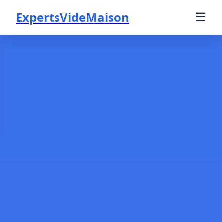
ExpertsVideMaison
☰