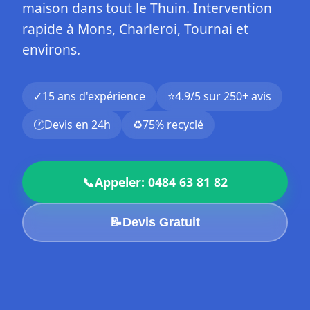
maison dans tout le Thuin. Intervention
rapide à Mons, Charleroi, Tournai et
environs.
✓
15 ans d'expérience
⭐
4.9/5 sur 250+ avis
🕐
Devis en 24h
♻️
75% recyclé
📞
Appeler: 0484 63 81 82
📝
Devis Gratuit