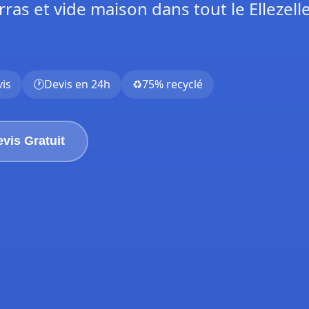
ras et vide maison dans tout le Ellezell
vis
🕐
Devis en 24h
♻️
75% recyclé
vis Gratuit