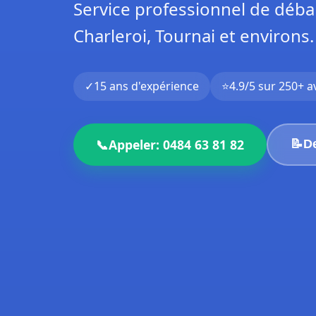
Service professionnel de débar
Charleroi, Tournai et environs.
✓
15 ans d'expérience
⭐
4.9/5 sur 250+ a
📞
Appeler: 0484 63 81 82
📝
De