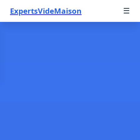
ExpertsVideMaison
☰