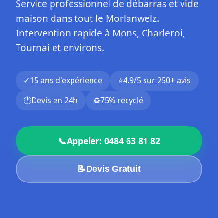
Service professionnel de débarras et vide
maison dans tout le Morlanwelz.
Intervention rapide à Mons, Charleroi,
Tournai et environs.
✓
15 ans d'expérience
⭐
4.9/5 sur 250+ avis
🕐
Devis en 24h
♻️
75% recyclé
📞
Appeler: 0484 63 81 82
📝
Devis Gratuit