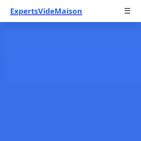
ExpertsVideMaison
☰