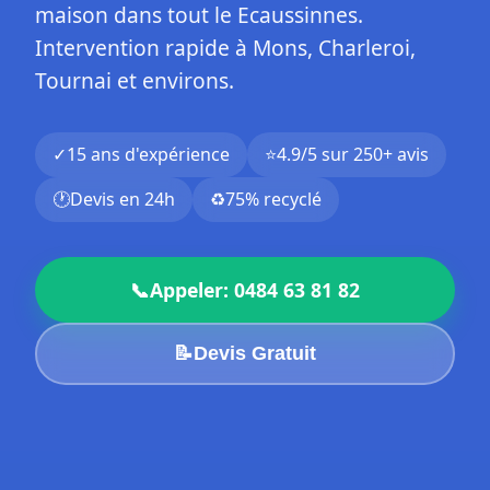
maison dans tout le Ecaussinnes.
Intervention rapide à Mons, Charleroi,
Tournai et environs.
✓
15 ans d'expérience
⭐
4.9/5 sur 250+ avis
🕐
Devis en 24h
♻️
75% recyclé
📞
Appeler: 0484 63 81 82
📝
Devis Gratuit