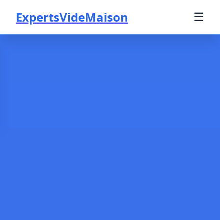
ExpertsVideMaison
☰