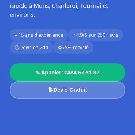
rapide à Mons, Charleroi, Tournai et
environs.
✓
15 ans d'expérience
⭐
4.9/5 sur 250+ avis
🕐
Devis en 24h
♻️
75% recyclé
📞
Appeler: 0484 63 81 82
📝
Devis Gratuit