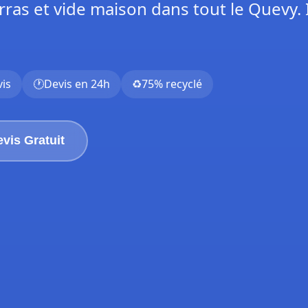
rras et vide maison dans tout le Quevy.
vis
🕐
Devis en 24h
♻️
75% recyclé
vis Gratuit