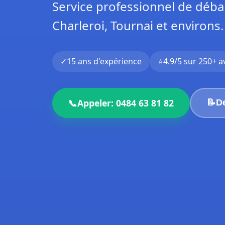
Service professionnel de déba
Charleroi, Tournai et environs.
✓
15 ans d'expérience
⭐
4.9/5 sur 250+ a
📞
Appeler: 0484 63 81 82
📝
De