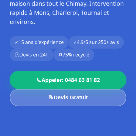
maison dans tout le Chimay. Intervention
rapide à Mons, Charleroi, Tournai et
environs.
✓
15 ans d'expérience
⭐
4.9/5 sur 250+ avis
🕐
Devis en 24h
♻️
75% recyclé
📞
Appeler: 0484 63 81 82
📝
Devis Gratuit