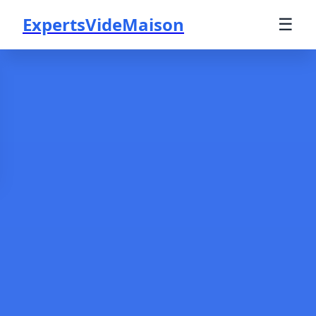
ExpertsVideMaison
☰