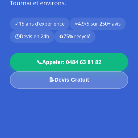
Tournai et environs.
✓
15 ans d'expérience
⭐
4.9/5 sur 250+ avis
🕐
Devis en 24h
♻️
75% recyclé
📞
Appeler: 0484 63 81 82
📝
Devis Gratuit