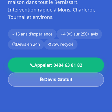
maison dans tout le Bernissart.
Intervention rapide à Mons, Charleroi,
Tournai et environs.
✓
15 ans d'expérience
⭐
4.9/5 sur 250+ avis
🕐
Devis en 24h
♻️
75% recyclé
📞
Appeler: 0484 63 81 82
📝
Devis Gratuit