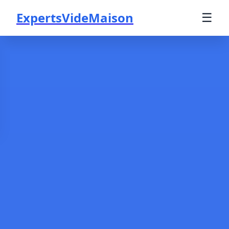
ExpertsVideMaison
☰