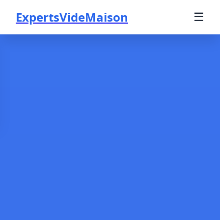
ExpertsVideMaison
☰