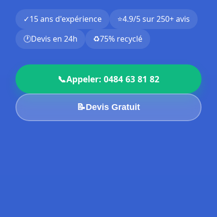
✓
15 ans d'expérience
⭐
4.9/5 sur 250+ avis
🕐
Devis en 24h
♻️
75% recyclé
📞
Appeler: 0484 63 81 82
📝
Devis Gratuit