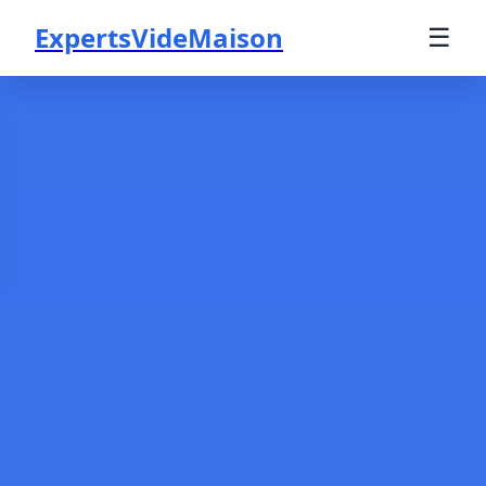
ExpertsVideMaison
☰