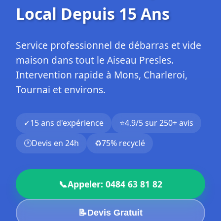
Local Depuis 15 Ans
Service professionnel de débarras et vide
maison dans tout le Aiseau Presles.
Intervention rapide à Mons, Charleroi,
Tournai et environs.
✓
15 ans d'expérience
⭐
4.9/5 sur 250+ avis
🕐
Devis en 24h
♻️
75% recyclé
📞
Appeler: 0484 63 81 82
📝
Devis Gratuit