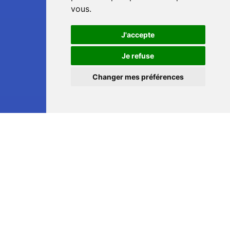
vous
.
J'accepte
📞
Je refuse
Changer mes préférences
💬
Aiseau-Presles — Vide maison