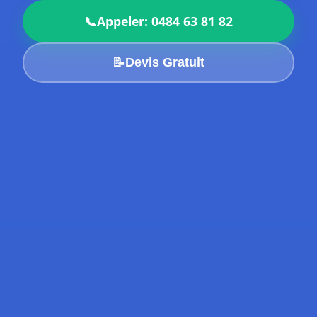
📞
Appeler: 0484 63 81 82
📝
Devis Gratuit