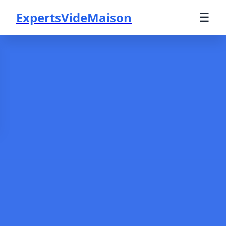
ExpertsVideMaison
☰